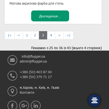
Матова акрилова фарба для стель
|<
<
1
2
3
4
>
>|
Показано з 25 по 36 із 43 (всього 4 сторінок)
info@flugger.ua
admin@flugger.ua
+380 (50) 403 87 00
+380 (50) 379 71 17
м.Харків, м. Київ, м. Львів
Контакти