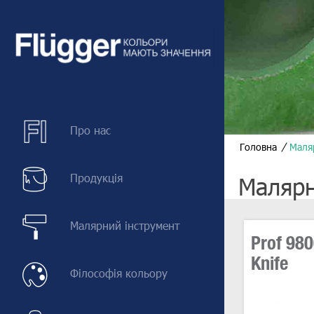
Про нас
Головна
Маля
Продукція
Малярн
Малярний інструмент
Prof 980
Knife
Філософія кольору