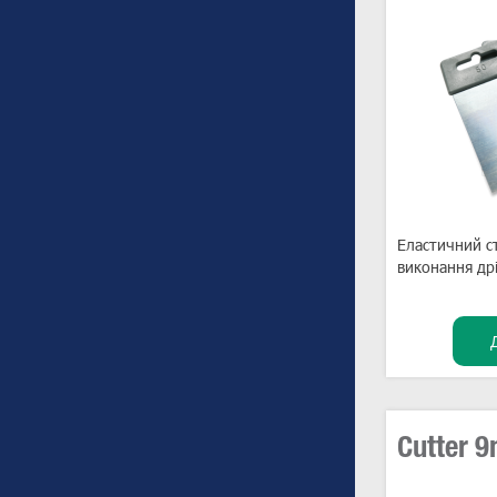
Еластичний с
виконання др
Cutter 