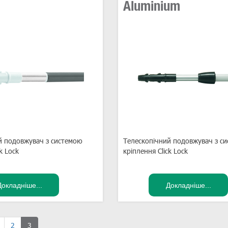
Aluminium
й подовжувач з системою
Телескопічний подовжувач з с
k Lock
кріплення Click Lock
2
3