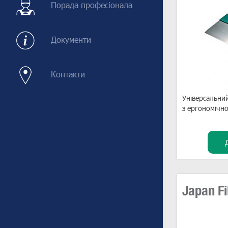
Порада професіонала
Документи
Контакти
Універсальний
з ергономічн
Japan Fi