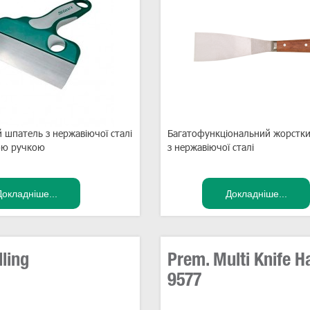
 шпатель з нержавіючої сталі
Багатофункціональний жорстк
ою ручкою
з нержавіючої сталі
lling
Prem. Multi Knife H
9577