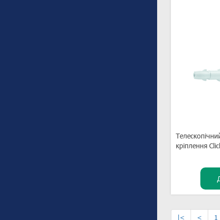
Телескопічни
кріплення Clic
|<
<
1