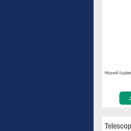
Міцний будів
Telescop