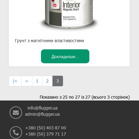
Грунт з магнітними властивостями
|<
<
1
2
3
Показано з 25 по 27 із 27 (всього 3 сторінок)
info@flugger.ua
admin@flugger.ua
+380 (50) 403 87 00
+380 (50) 379 71 17